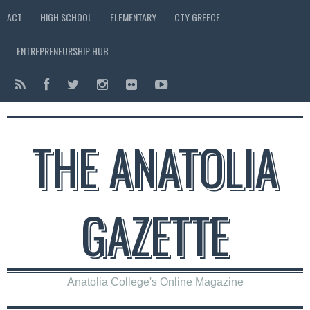
ACT
HIGH SCHOOL
ELEMENTARY
CTY GREECE
ENTREPRENEURSHIP HUB
THE ANATOLIA
GAZETTE
Anatolia College's Online Magazine