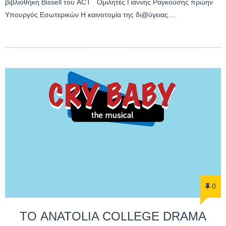
βιβλιοθήκη Bissell του ACT Ομιλητές Γιάννης Ραγκούσης πρώην
Υπουργός Εσωτερικών Η καινοτομία της δι@ύγειας…
0
ΤΟ ANATOLIA COLLEGE DRAMA